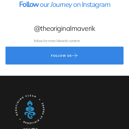
Follow
our
Journey
on Instagram
@theoriginalmaverik
follow for more Maverik content
FOLLOW US