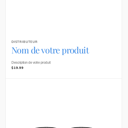
DISTRIBUTEUR
Distributeur :
Nom de votre produit
Description de votre produit
Prix
$19.99
habituel