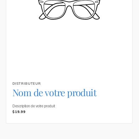
DISTRIBUTEUR
Distributeur :
Nom de votre produit
Description de votre produit
Prix
$19.99
habituel