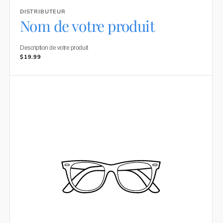
DISTRIBUTEUR
Distributeur :
Nom de votre produit
Description de votre produit
Prix
$19.99
habituel