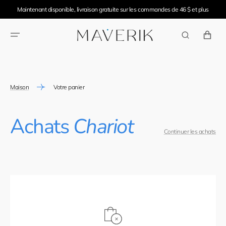
IGNORER ET
Maintenant disponible, livraison gratuite sur les commandes de 46 $ et plus
PASSER AU
CONTENU
PANIER
Maison
Votre panier
Achats
Chariot
Continuer les achats